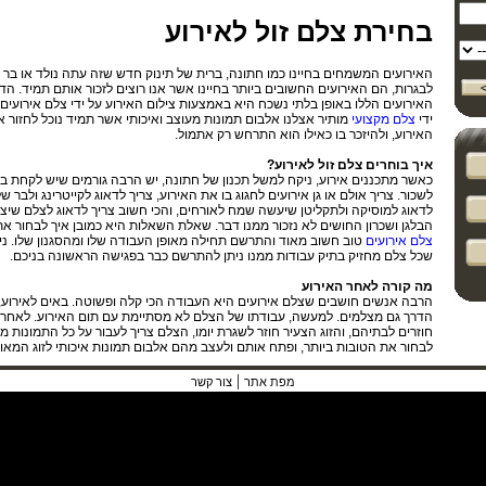
בחירת צלם זול לאירוע
האירועים המשמחים בחיינו כמו חתונה, ברית של תינוק חדש שזה עתה נולד או בר 
לבגרות, הם האירועים החשובים ביותר בחיינו אשר אנו רוצים לזכור אותם תמיד. הד
האירועים הללו באופן בלתי נשכח היא באמצעות צילום האירוע על ידי צלם אירועים 
ידי
צלם מקצועי
מותיר אצלנו אלבום תמונות מעוצב ואיכותי אשר תמיד נוכל לחזור אל
האירוע, ולהיזכר בו כאילו הוא התרחש רק אתמול.
איך בוחרים צלם זול לאירוע?
כאשר מתכננים אירוע, ניקח למשל תכנון של חתונה, יש הרבה גורמים שיש לקחת ב
לשכור. צריך אולם או גן אירועים לחגוג בו את האירוע, צריך לדאוג לקייטרינג ולבר 
לדאוג למוסיקה ולתקליטן שיעשה שמח לאורחים, והכי חשוב צריך לדאוג לצלם שיצ
הבלגן ושכרון החושים לא נזכור ממנו דבר. שאלת השאלות היא כמובן איך לבחור את
צלם אירועים
טוב חשוב מאוד והתרשם תחילה מאופן העבודה שלו ומהסגנון שלו. ני
שכל צלם מחזיק בתיק עבודות ממנו ניתן להתרשם כבר בפגישה הראשונה בניכם.
מה קורה לאחר האירוע
הרבה אנשים חושבים שצלם אירועים היא העבודה הכי קלה ופשוטה. באים לאירוע, א
הדרך גם מצלמים. למעשה, עבודתו של הצלם לא מסתיימת עם תום האירוע. לאחר 
חוזרים לבתיהם, והזוג הצעיר חוזר לשגרת יומו, הצלם צריך לעבור על כל התמונות מ
לבחור את הטובות ביותר, ופתח אותם ולעצב מהם אלבום תמונות איכותי לזוג המאו
|
מפת אתר
צור קשר